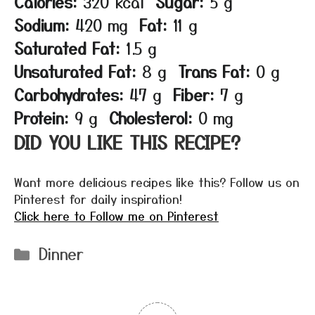
Calories:
320 kcal
Sugar:
5 g
Sodium:
420 mg
Fat:
11 g
Saturated Fat:
1.5 g
Unsaturated Fat:
8 g
Trans Fat:
0 g
Carbohydrates:
47 g
Fiber:
7 g
Protein:
9 g
Cholesterol:
0 mg
DID YOU LIKE THIS RECIPE?
Want more delicious recipes like this? Follow us on
Pinterest for daily inspiration!
Click here to Follow me on Pinterest
Categories
Dinner