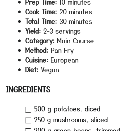
Prep Time:
10 minutes
Cook Time:
20 minutes
Total Time:
30 minutes
Yield:
2–3 servings
Category:
Main Course
Method:
Pan Fry
Cuisine:
European
Diet:
Vegan
INGREDIENTS
500 g
potatoes, diced
250 g
mushrooms, sliced
200 g
green beans, trimmed