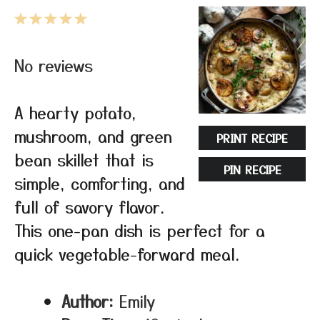
1
2
3
4
5
Star
Stars
Stars
Stars
Stars
No reviews
A hearty potato,
mushroom, and green
PRINT RECIPE
bean skillet that is
PIN RECIPE
simple, comforting, and
full of savory flavor.
This one-pan dish is perfect for a
quick vegetable-forward meal.
Author:
Emily